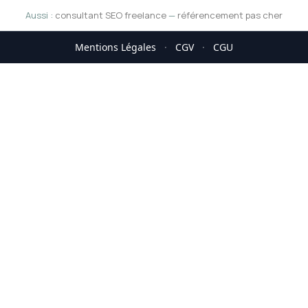
Aussi :
consultant SEO freelance
—
référencement pas cher
Mentions Légales
·
CGV
·
CGU