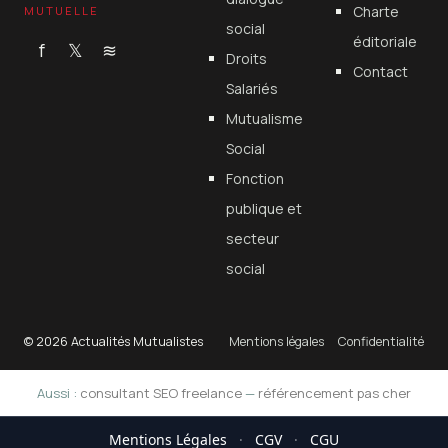
Charte
MUTUELLE
social
éditoriale
f
𝕏
≋
Droits
Contact
Salariés
Mutualisme
Social
Fonction
publique et
secteur
social
© 2026 Actualités Mutualistes
Mentions légales
Confidentialité
Aussi :
consultant SEO freelance
—
référencement pas cher
Mentions Légales
·
CGV
·
CGU