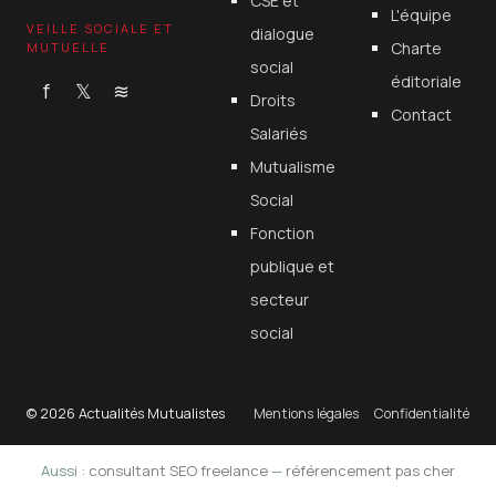
CSE et
L'équipe
VEILLE SOCIALE ET
dialogue
Charte
MUTUELLE
social
éditoriale
f
𝕏
≋
Droits
Contact
Salariés
Mutualisme
Social
Fonction
publique et
secteur
social
© 2026 Actualités Mutualistes
Mentions légales
Confidentialité
Aussi :
consultant SEO freelance
—
référencement pas cher