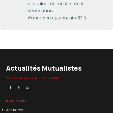
à la valeur du recul et de la
vérification.
✉
mathieu.c@annuaire37.fr
Actualités Mutualistes
VEILLE SOCIALE ET MUTUELLE
f
𝕏
≋
RUBRIQUES
Actualités