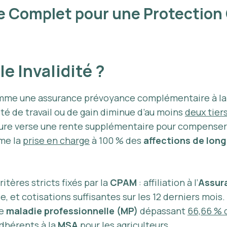
ide Complet pour une Protection
e Invalidité ?
me une assurance prévoyance complémentaire à l
ité de travail ou de gain diminue d’au moins
deux tiers
ure verse une rente supplémentaire pour compenser l
mme la
prise en charge
à 100 % des
affections de lon
itères stricts fixés par la
CPAM
: affiliation à l’
Assur
et cotisations suffisantes sur les 12 derniers mois
de
maladie professionnelle (MP)
dépassant
66,66 % 
adhérents à la
MSA
pour les agriculteurs.