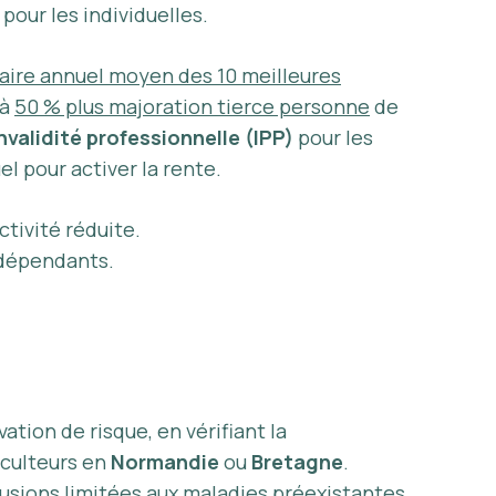
pour les individuelles.
laire annuel moyen des 10 meilleures
à
50 % plus majoration tierce personne
de
nvalidité professionnelle (IPP)
pour les
l pour activer la rente.
tivité réduite.
dépendants.
ation de risque, en vérifiant la
iculteurs en
Normandie
ou
Bretagne
.
xclusions limitées aux maladies préexistantes