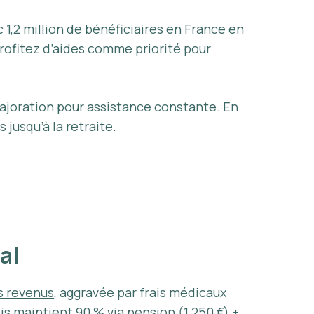
c 1,2 million de bénéficiaires en France en
rofitez d’aides comme priorité pour
ajoration pour assistance constante. En
s jusqu’à la retraite.
ial
s revenus
, aggravée par frais médicaux
is
maintient 90 % via pension (1 250 €) +