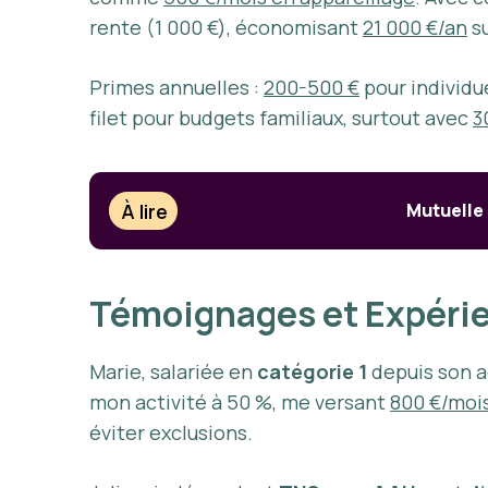
rente (1 000 €), économisant
21 000 €/an
su
Primes annuelles :
200-500 €
pour individu
filet pour budgets familiaux, surtout avec
3
À lire
Mutuelle
Témoignages et Expérie
Marie, salariée en
catégorie 1
depuis son 
mon activité à 50 %, me versant
800 €/moi
éviter exclusions.