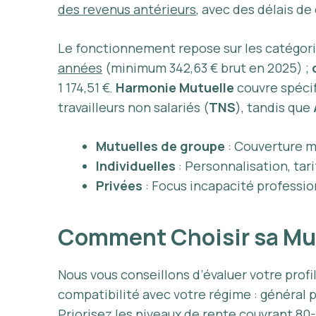
des revenus antérieurs
, avec des délais de
Le fonctionnement repose sur les catégorie
années
(minimum 342,63 € brut en 2025) ;
1 174,51 €.
Harmonie Mutuelle
couvre spécif
travailleurs non salariés (
TNS
), tandis que
Mutuelles de groupe
: Couverture mi
Individuelles
: Personnalisation, ta
Privées
: Focus incapacité professi
Comment Choisir sa Mut
Nous vous conseillons d’évaluer votre profil
compatibilité avec votre régime : général p
Priorisez les niveaux de rente couvrant
80-