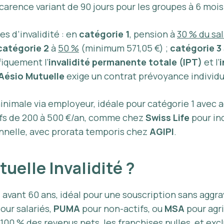
 carence variant de 90 jours pour les groupes à 6 mois 
s d’invalidité : en
catégorie 1
, pension à
30 % du sa
catégorie 2
à
50 %
(minimum 571,05 €) ;
catégorie 3
iquement l’
invalidité permanente totale (IPT)
et l’
i
Aésio Mutuelle
exige un contrat prévoyance individue
nimale via employeur, idéale pour catégorie 1 avec ac
rifs de 200 à 500 €/an, comme chez
Swiss Life
pour in
onnelle, avec prorata temporis chez
AGIPI
.
uelle Invalidité ?
 avant 60 ans, idéal pour une souscription sans aggrav
our salariés,
PUMA
pour non-actifs, ou
MSA
pour agr
100 % des revenus nets
, les franchises nulles, et e