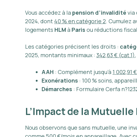
Vous accédez à la
pension d’invalidité
via
2024, dont
40 % en catégorie 2
. Cumulez 
logements
HLM
à
Paris
ou réductions fisca
Les catégories précisent les droits :
catégo
2025, montants minimaux :
342,63 € (cat.1)
AAH
: Complément jusqu’à
1 002,91 
Exonérations
: 100 % soins, appare
Démarches
: Formulaire Cerfa n?1232
L’Impact de la Mutuelle 
Nous observons que sans mutuelle, une inva
comme
500 €/mois en appareillage
. Avec 