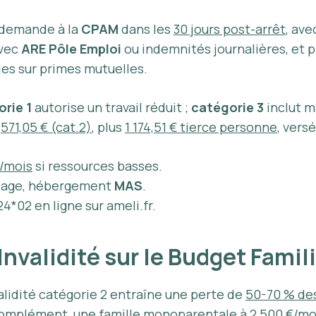
 demande à la
CPAM
dans les
30 jours post-arrêt
, ave
avec
ARE Pôle Emploi
ou indemnités journalières, et p
les sur primes mutuelles.
rie 1
autorise un travail réduit ;
catégorie 3
inclut m
,
571,05 € (cat.2)
, plus
1 174,51 € tierce personne
, versé
€/mois
si ressources basses.
illage, hébergement
MAS
.
4*02 en ligne sur ameli.fr.
Invalidité sur le Budget Famil
lidité catégorie 2 entraîne une perte de
50-70 % de
complément, une famille monoparentale à
2 500 €/mo