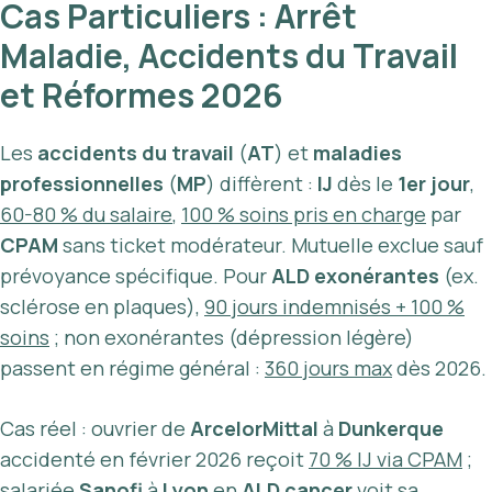
Cas Particuliers : Arrêt
Maladie, Accidents du Travail
et Réformes 2026
Les
accidents du travail
(
AT
) et
maladies
professionnelles
(
MP
) diffèrent :
IJ
dès le
1er jour
,
60-80 % du salaire
,
100 % soins pris en charge
par
CPAM
sans ticket modérateur. Mutuelle exclue sauf
prévoyance spécifique. Pour
ALD exonérantes
(ex.
sclérose en plaques),
90 jours indemnisés + 100 %
soins
; non exonérantes (dépression légère)
passent en régime général :
360 jours max
dès 2026.
Cas réel : ouvrier de
ArcelorMittal
à
Dunkerque
accidenté en février 2026 reçoit
70 % IJ via CPAM
;
salariée
Sanofi
à
Lyon
en
ALD cancer
voit sa