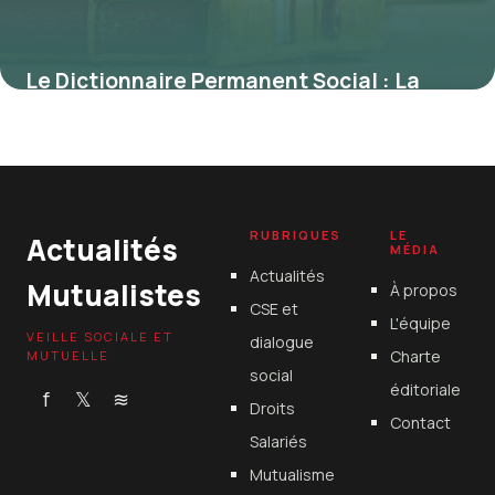
Le Dictionnaire Permanent Social : La
Référence Incontournable pour Maîtriser
le Droit Social
4 juillet 2025
RUBRIQUES
LE
Actualités
MÉDIA
Actualités
Mutualistes
À propos
CSE et
L'équipe
VEILLE SOCIALE ET
dialogue
Charte
MUTUELLE
social
éditoriale
f
𝕏
≋
Droits
Contact
Salariés
Mutualisme